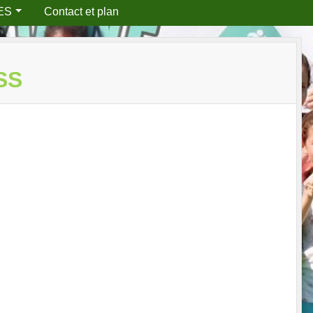
ES
Contact et plan
SS