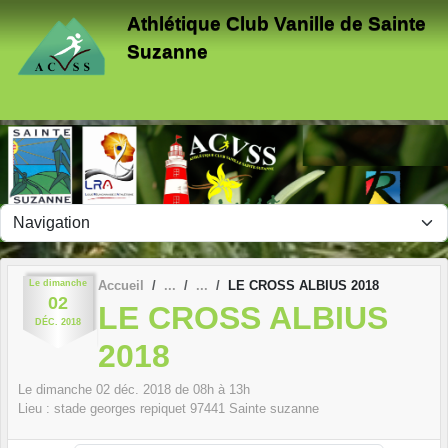
Panneau de gestion des cookies
Athlétique Club Vanille de Sainte
Suzanne
Le
dimanche
Accueil
LE CROSS ALBIUS 2018
02
LE CROSS ALBIUS
DÉC.
2018
2018
Le
dimanche
02
déc.
2018
de 08h à 13h
Lieu :
stade georges repiquet
97441
Sainte suzanne