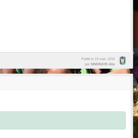
Publié le
19 sept. 2018
par
SINDRAYE-Alix